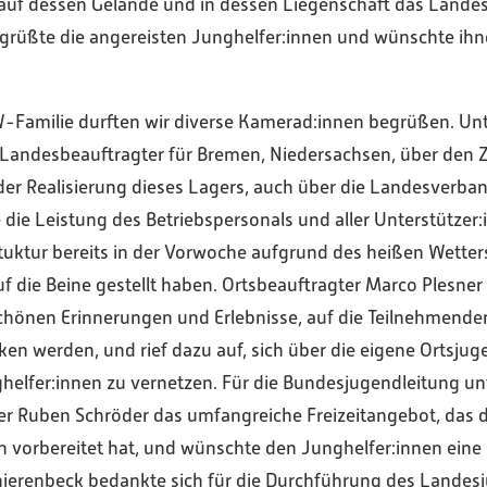
 auf dessen Gelände und in dessen Liegenschaft das Land
 begrüßte die angereisten Junghelfer:innen und wünschte ih
-Familie durften wir diverse Kamerad:innen begrüßen. Un
, Landesbeauftragter für Bremen, Niedersachsen, über den
der Realisierung dieses Lagers, auch über die Landesverb
 die Leistung des Betriebspersonals und aller Unterstützer:
tuktur bereits in der Vorwoche aufgrund des heißen Wetters
f die Beine gestellt haben. Ortsbeauftragter Marco Plesner
schönen Erinnerungen und Erlebnisse, auf die Teilnehmenden
ken werden, und rief dazu auf, sich über die eigene Ortsjug
elfer:innen zu vernetzen. Für die Bundesjugendleitung unte
r Ruben Schröder das umfangreiche Freizeitangebot, das de
 vorbereitet hat, und wünschte den Junghelfer:innen eine 
ierenbeck bedankte sich für die Durchführung des Landes