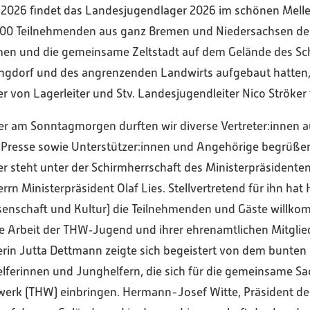
li 2026 findet das Landesjugendlager 2026 im schönen Mell
00 Teilnehmenden aus ganz Bremen und Niedersachsen den 
n und die gemeinsame Zeltstadt auf dem Gelände des Sc
gdorf und des angrenzenden Landwirts aufgebaut hatten
 von Lagerleiter und Stv. Landesjugendleiter Nico Ströker fe
er am Sonntagmorgen durften wir diverse Vertreter:innen au
 Presse sowie Unterstützer:innen und Angehörige begrüße
 steht unter der Schirmherrschaft des Ministerpräsidente
rn Ministerpräsident Olaf Lies. Stellvertretend für ihn hat 
senschaft und Kultur) die Teilnehmenden und Gäste willk
e Arbeit der THW‑Jugend und ihrer ehrenamtlichen Mitglie
rin Jutta Dettmann zeigte sich begeistert von dem bunten
lferinnen und Junghelfern, die sich für die gemeinsame Sa
werk (THW) einbringen. Hermann-Josef Witte, Präsident de