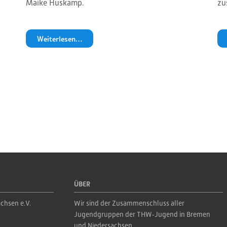
Maike Huskamp.
zu
Weiterlesen…
ÜBER
chsen e.V.
Wir sind der Zusammenschluss aller 
Jugendgruppen der THW‑Jugend in Bremen 
und Niedersachsen.