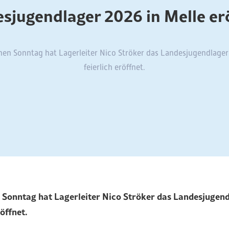
sjugendlager 2026 in Melle er
n Sonntag hat Lagerleiter Nico Ströker das Landesjugendlager
feierlich eröffnet.
Sonntag hat Lagerleiter Nico Ströker das Landesjugend
röffnet.