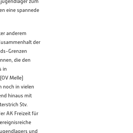
esjugendlager zum
nen eine spannede
ter anderem
 Zusammenhalt der
ands-Grenzen
innen, die den
 in
 (OV Melle)
 noch in vielen
end hinaus mit
rstrich Stv.
r AK Freizeit für
ereignisreiche
jugendlagers und