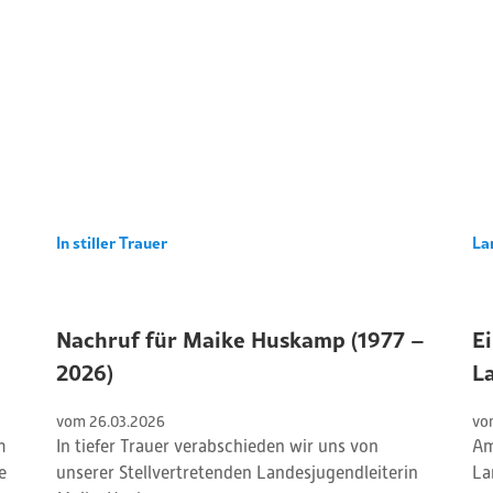
In stiller Trauer
La
Nachruf für Maike Huskamp (1977 –
Ei
2026)
L
vom 
26
.
03
.
2026
vo
m
In tiefer Trauer verabschieden wir uns von
Am
e
unserer Stellvertretenden Landesjugendleiterin
La