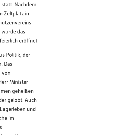
e statt. Nachdem
Zeltplatz in
hützenvereins
, wurde das
ierlich eröffnet.
s Politik, der
n. Das
n von
Herr Minister
ommen geheißen
der gelobt. Auch
 Lagerleben und
che im
s