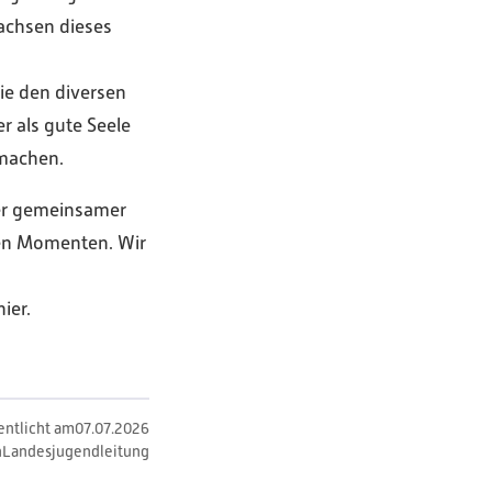
achsen dieses
ie den diversen
r als gute Seele
 machen.
er gemeinsamer
den Momenten. Wir
d
ier.
entlicht am
07
.
07
.
2026
n
Landesjugendleitung