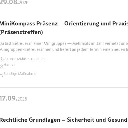
29
.
08
.
2026
MiniKompass Präsenz – Orientierung und Praxis
(Präsenztreffen)
Du bist Betreuer:in einer Minigruppe? — Mehrmals im Jahr vernetzt uns
Minigruppen-Betreuer:innen und liefert an jedem Termin einen neuen I
29
.
08
.
2026
bis
29
.
08
.
2026
Hameln
Sonstige Maßnahme
17
.
09
.
2026
Rechtliche Grundlagen – Sicherheit und Gesundhe