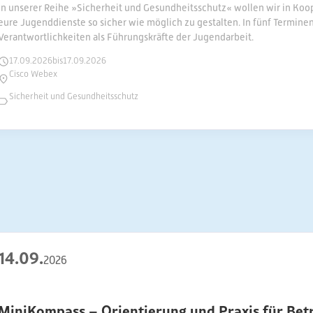
In unserer Reihe »Sicherheit und Gesundheitsschutz« wollen wir in Ko
eure Jugenddienste so sicher wie möglich zu gestalten. In fünf Termine
Verantwortlichkeiten als Führungskräfte der Jugendarbeit.
17
.
09
.
2026
bis
17
.
09
.
2026
Cisco Webex
Sicherheit und Gesundheitsschutz
14
.
09
.
2026
MiniKompass – Orientierung und Praxis für Betre