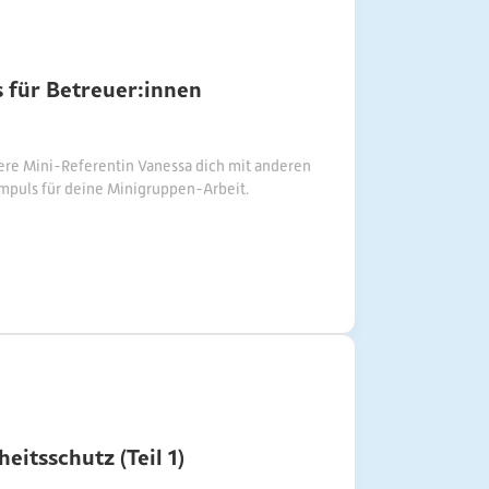
 für Betreuer:innen
ere Mini-Referentin Vanessa dich mit anderen
mpuls für deine Minigruppen-Arbeit.
itsschutz (Teil 1)