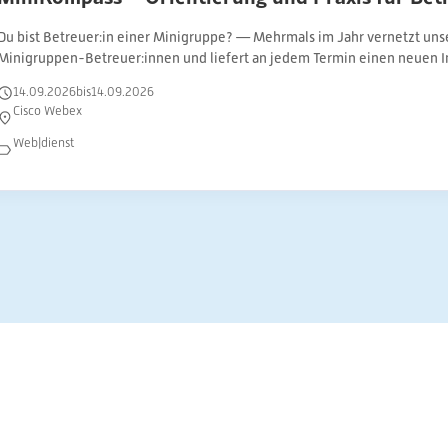
Du bist Betreuer:in einer Minigruppe? — Mehrmals im Jahr vernetzt uns
Minigruppen-Betreuer:innen und liefert an jedem Termin einen neuen I
14
.
09
.
2026
bis
14
.
09
.
2026
Cisco Webex
Web|dienst