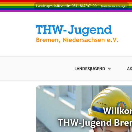
Landesgeschäftsstelle: 0511 647247-00
|
Mailadresse anzeigen
LANDESJUGEND
AK
Willkommen b
THW‑Jugend Bremen, Ni