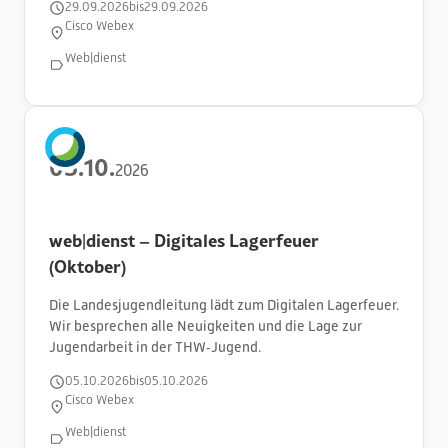
29
.
09
.
2026
bis
29
.
09
.
2026
Cisco Webex
Web|dienst
05
.
10
.
2026
web|dienst – Digitales Lagerfeuer
(Oktober)
Die Landesjugendleitung lädt zum Digitalen Lagerfeuer.
Wir besprechen alle Neuigkeiten und die Lage zur
Jugendarbeit in der THW‑Jugend.
05
.
10
.
2026
bis
05
.
10
.
2026
Cisco Webex
Web|dienst