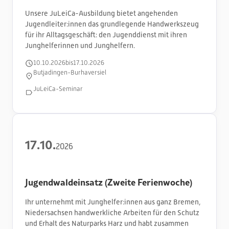
Unsere JuLeiCa-Ausbildung bietet angehenden
Jugendleiter:innen das grundlegende Handwerkszeug
für ihr Alltagsgeschäft: den Jugenddienst mit ihren
Junghelferinnen und Junghelfern.
10
.
10
.
2026
bis
17
.
10
.
2026
Butjadingen-Burhaversiel
JuLeiCa-Seminar
17
.
10
.
2026
Jugendwaldeinsatz (Zweite Ferienwoche)
Ihr unternehmt mit Junghelfer:innen aus ganz Bremen,
Niedersachsen handwerkliche Arbeiten für den Schutz
und Erhalt des Naturparks Harz und habt zusammen