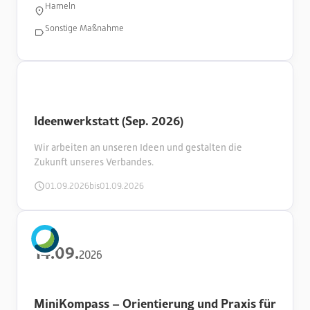
Hameln
Sonstige Maßnahme
Ideenwerkstatt (Sep. 2026)
Wir arbeiten an unseren Ideen und gestalten die
Zukunft unseres Verbandes.
01
.
09
.
2026
bis
01
.
09
.
2026
14
.
09
.
2026
MiniKompass – Orientierung und Praxis für