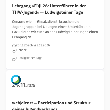
Lehrgang »FüJL26: Unterführer in der
THW‑Jugend« — Ludwigsteiner Tage
Genauso wie im Einsatzdienst, brauchen die
Jugendgruppen bei Übungen eine:n Unterführer:in.
Dazu bieten wir euch an den Ludwigsteiner Tagen einen
Lehrgang an.
20
.
11
.
2026
bis
22
.
11
.
2026
Einbeck
Ludwigsteiner Tage
24
.
11
.
2026
web|dienst – Partizipation und Struktur
deines Jugendverbands