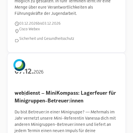
möglich zu gestalten. In fünf Terminen lernt ihr eine
Menge über eure Verantwortlichkeiten als
Führungskräfte der Jugendarbeit.
03
.
12
.
2026
bis
03
.
12
.
2026
Cisco Webex
Sicherheit und Gesundheitsschutz
07
.
12
.
2026
web|dienst – MiniKompass: Lagerfeuer für
Minigruppen-Betreuer:innen
Du bist Betreuer:in einer Minigruppe? — Mehrmals im
Jahr vernetzt unsere Mini-Referentin Vanessa dich mit
anderen Minigruppen-Betreuer:innen und liefert an
jedem Termin einen neuen Impuls für deine