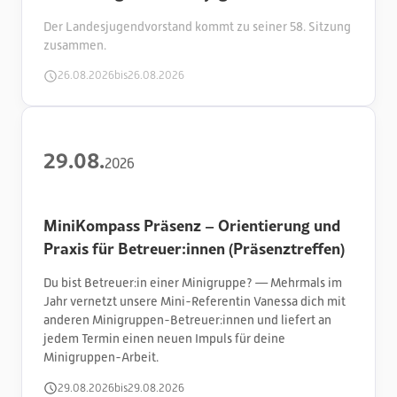
Der Landesjugendvorstand kommt zu seiner 58. Sitzung
zusammen.
26
.
08
.
2026
bis
26
.
08
.
2026
29
.
08
.
2026
MiniKompass Präsenz – Orientierung und
Praxis für Betreuer:innen (Präsenztreffen)
Du bist Betreuer:in einer Minigruppe? — Mehrmals im
Jahr vernetzt unsere Mini-Referentin Vanessa dich mit
anderen Minigruppen-Betreuer:innen und liefert an
jedem Termin einen neuen Impuls für deine
Minigruppen-Arbeit.
29
.
08
.
2026
bis
29
.
08
.
2026