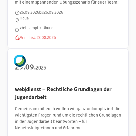
mit einem spannenden Übungsszenario für euer Team!
26
.
09
.
2026
bis
26
.
09
.
2026
Hoya
Wettkampf + Übung
Anm.frist:
23
.
08
.
2026
29
.
09
.
2026
web|dienst – Rechtliche Grundlagen der
Jugendarbeit
Gemeinsam mit euch wollen wir ganz unkompliziert die
wichtigsten Fragen rund um die rechtlichen Grundlagen
in der Jugendarbeit beantworten – für
Neueinsteiger:innen und Erfahrene.