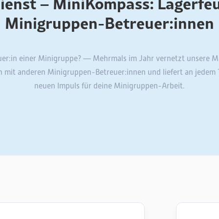
ienst – MiniKompass: Lagerfeu
Minigruppen-Betreuer:innen
uer:in einer Minigruppe? — Mehrmals im Jahr vernetzt unsere M
h mit anderen Minigruppen-Betreuer:innen und liefert an jedem 
neuen Impuls für deine Minigruppen-Arbeit.