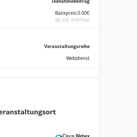
Teilnahmebeitrag
Basispreis:
0.00
€
ggf. zzgl. Aufschläge
Veranstaltungsreihe
Web|dienst
eranstaltungsort
Cisco Webex