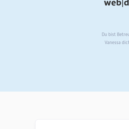
web|d
Du bist Betre
Vanessa dic