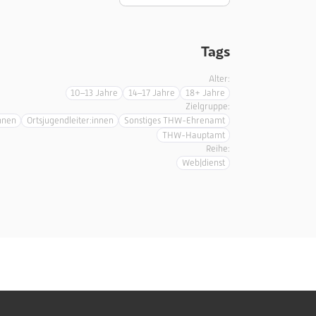
Tags
Alter:
10–13 Jahre
14–17 Jahre
18+ Jahre
Zielgruppe:
nnen
Ortsjugendleiter:innen
Sonstiges THW-Ehrenamt
THW-Hauptamt
Reihe:
Web|dienst