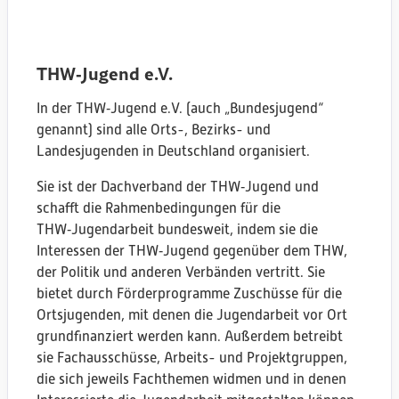
Lingen
Oldenburg
Göttingen
THW‑Jugend e.V.
Göttingen
Hannover
In der THW‑Jugend e.V. (auch „Bundesjugend“
Hannover
genannt) sind alle Orts-, Bezirks- und
Verden
Landesjugenden in Deutschland organisiert.
Oldenburg
Bremen
Sie ist der Dachverband der THW‑Jugend und
Oldenburg
schafft die Rahmenbedingungen für die
Göttingen
THW‑Jugendarbeit bundesweit, indem sie die
Buxtehude
Interessen der THW‑Jugend gegenüber dem THW,
Hannover
der Politik und anderen Verbänden vertritt. Sie
Buxtehude
bietet durch Förderprogramme Zuschüsse für die
Braunschweig
Ortsjugenden, mit denen die Jugendarbeit vor Ort
Braunschweig
grundfinanziert werden kann. Außerdem betreibt
Hannover
sie Fachausschüsse, Arbeits- und Projektgruppen,
die sich jeweils Fachthemen widmen und in denen
Oldenburg