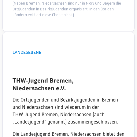
Oldenburg
Bremerhaven
(Neben Bremen, Niedersachsen sind nur in NRW und Bayern die
Lingen
Ortsjugenden in Bezirksjugenden organisiert. In den übrigen
Wolfenbüttel
Hannover
Ländern existiert diese Ebene nicht.)
Salzgitter
Hannover
Papenburg-Aschendorf
Göttingen
Oldenburg
Buxtehude
Hann. Münden
Hannover
Goslar
LANDESEBENE
Buxtehude
Springe
Oldenburg
Bückeburg
Braunschweig
Soltau
Braunschweig
THW‑Jugend Bremen,
Varel
Göttingen
Niedersachsen e.V.
Bremen Ost
Braunschweig
Westerstede
Bremen
Die Ortsjugenden und Bezirksjugenden in Bremen
Göttingen
Bremen
und Niedersachsen sind wiederum in der
Lüchow-Dannenberg
Bremen
THW‑Jugend Bremen, Niedersachsen (auch
Hannover/Langenhagen
Verden
„Landesjugend“ genannt) zusammengeschlossen.
Stelle-Winsen
Buxtehude
Elze
Die Landesjugend Bremen, Niedersachsen bietet den