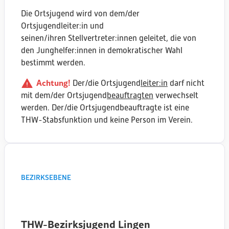
Bremen Süd
Die Ortsjugend wird von dem/der
Kutenholz
Ortsjugendleiter:in und
Hildesheim
seinen/ihren Stellvertreter:innen geleitet, die von
Emden
den Junghelfer:innen in demokratischer Wahl
Osnabrück
bestimmt werden.
Wunstorf
Stadthagen
Achtung!
Der/die Ortsjugend
leiter:in
darf nicht
Holzminden
mit dem/der Ortsjugend
beauftragten
verwechselt
Stade
werden. Der/die Ortsjugendbeauftragte ist eine
Burgdorf
THW-Stabsfunktion und keine Person im Verein.
Uelzen
Leer
Wolfsburg
Helmstedt
BEZIRKSEBENE
Osterode
Braunschweig
Wardenburg
Lingen
THW-Bezirksjugend
Delmenhorst