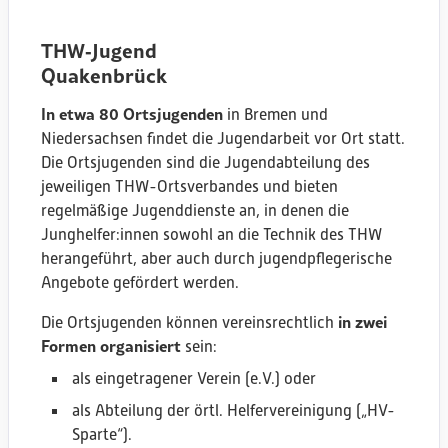
THW‑Jugend
Quakenbrück
Aurich
Bremen Nord
In etwa 80 Ortsjugenden
in Bremen und
Cloppenburg
Niedersachsen findet die Jugendarbeit vor Ort statt.
Nordenham
Die Ortsjugenden sind die Jugendabteilung des
Bassum
jeweiligen THW-Ortsverbandes und bieten
Wilhelmshaven
regelmäßige Jugenddienste an, in denen die
Verden
Junghelfer:innen sowohl an die Technik des THW
Syke
herangeführt, aber auch durch jugendpflegerische
Osterholz-Scharmbeck
Angebote gefördert werden.
Gieboldehausen
in zwei
Die Ortsjugenden können vereinsrechtlich
Lohne
Formen organisiert
sein:
Lehrte
als eingetragener Verein (e.V.) oder
Gifhorn
Norden
als Abteilung der örtl. Helfervereinigung („HV-
Bad Lauterberg
Sparte“).