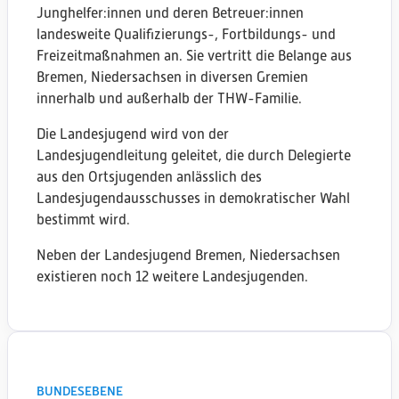
Lingen
Schöningen
Junghelfer:innen und deren Betreuer:innen
Bremen
Hameln
landesweite Qualifizierungs-, Fortbildungs- und
Göttingen
Freizeitmaßnahmen an. Sie vertritt die Belange aus
Jever
Buxtehude
Bremen, Niedersachsen in diversen Gremien
Melle
Verden
innerhalb und außerhalb der THW-Familie.
Sarstedt
Buxtehude
Nienburg
Hannover
Die Landesjugend wird von der
Bad Essen
Lingen
Landesjugendleitung geleitet, die durch Delegierte
Meppen
aus den Ortsjugenden anlässlich des
Braunschweig
Clausthal-Zellerfeld
Landesjugendausschusses in demokratischer Wahl
Göttingen
bestimmt wird.
Hannover
Verden
Neben der Landesjugend Bremen, Niedersachsen
Bremen
existieren noch 12 weitere Landesjugenden.
Verden
Verden
Bremen
Braunschweig
Foto: THW‑Jugend
Braunschweig
BUNDESEBENE