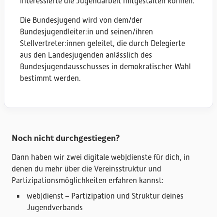
Interessierte die Jugendarbeit mitgestalten können.
Lingen
Braunschweig
Die Bundesjugend wird von dem/der
Verden
Bundesjugendleiter:in und seinen/ihren
Lingen
Stellvertreter:innen geleitet, die durch Delegierte
Lingen
aus den Landesjugenden anlässlich des
Göttingen
Bundesjugendausschusses in demokratischer Wahl
bestimmt werden.
Noch nicht durchgestiegen?
Dann haben wir zwei digitale web|dienste für dich, in
denen du mehr über die Vereinsstruktur und
Partizipationsmöglichkeiten erfahren kannst:
web|dienst – Partizipation und Struktur deines
Jugendverbands