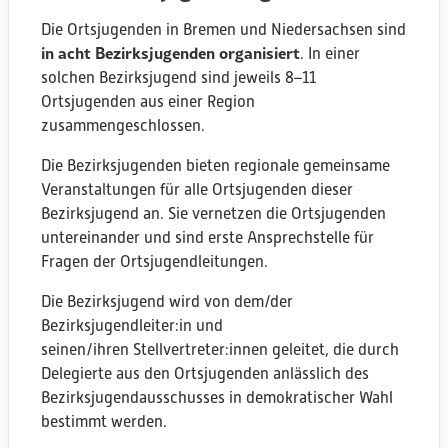
Oldenburg
Hude-Bookholzberg
Bremen
Die Ortsjugenden in Bremen und Niedersachsen sind
Hoya
Lingen
in acht Bezirksjugenden organisiert
. In einer
Buxtehude
Oldenburg
solchen Bezirksjugend sind jeweils 8–11
Lingen
Verden
Ortsjugenden aus einer Region
Cuxhaven
Oldenburg
zusammengeschlossen.
Northeim
Verden
Rotenburg
Die Bezirksjugenden bieten regionale gemeinsame
Verden
Achim
Veranstaltungen für alle Ortsjugenden dieser
Bremen
Lüneburg
Bezirksjugend an. Sie vernetzen die Ortsjugenden
Göttingen
Ronnenberg
untereinander und sind erste Ansprechstelle für
Lingen
Nordhorn
Fragen der Ortsjugendleitungen.
Hannover
Peine
Braunschweig
Die Bezirksjugend wird von dem/der
Einbeck
Oldenburg
Bezirksjugendleiter:in und
Rinteln
Göttingen
seinen/ihren Stellvertreter:innen geleitet, die durch
Celle
Bremen
Delegierte aus den Ortsjugenden anlässlich des
Bremen Schwachhausen-Horn
Buxtehude
Bezirksjugendausschusses in demokratischer Wahl
Fallingbostel-Walsrode
Braunschweig
bestimmt werden.
Sulingen