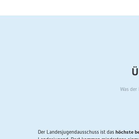
Ü
Was der 
höchste b
Der Landesjugendausschuss ist das