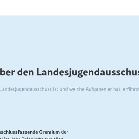
ber den Landesjugendausschu
Landesjugendausschuss ist und welche Aufgaben er hat, erfährst
eschlussfassende Gremium
der