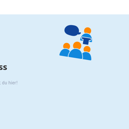
ss
 du hier!