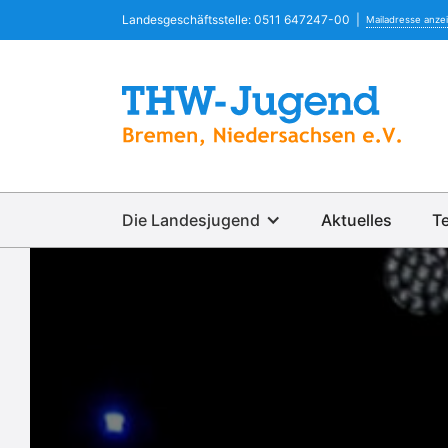
Landesgeschäftsstelle: 0511 647247-00  |  
Mailadresse anze
Die Landesjugend
Aktuelles
T