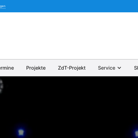
igen
ermine
Projekte
ZdT-Projekt
Service
S