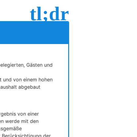
tl;dr
Delegierten, Gästen und
lt und von einem hohen
Haushalt abgebaut
rgebnis von einer
ben werde mit den
ungsgemäße
 Berücksichtigung der