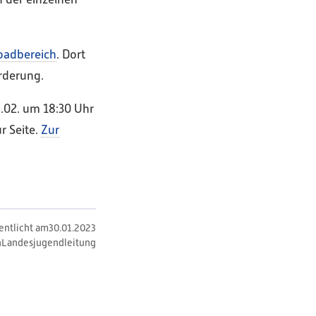
oadbereich
. Dort
rderung.
.02. um 18:30 Uhr
r Seite.
Zur
entlicht am
30
.
01
.
2023
n
Landesjugendleitung