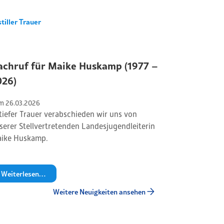
stiller Trauer
achruf für Maike Huskamp (1977 –
026)
m 
26
.
03
.
2026
 tiefer Trauer verabschieden wir uns von
serer Stellvertretenden Landesjugendleiterin
ike Huskamp.
Weiterlesen…
Weitere Neuigkeiten ansehen