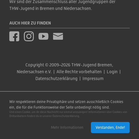
Wir sind der Zusammenschluss aller Jugendgruppen der 
THW‑Jugend in Bremen und Niedersachsen.
AUCH HIER ZU FINDEN
Copyright © 2009–2026 THW‑Jugend Bremen, 
Niedersachsen e.V.  |  Alle Rechte vorbehalten  |  
Login
  |  
Datenschutzerklärung
  |  
Impressum
Wir respektieren deine Privatsphäre und setzen ausschließlich Cookies
ein, die für die Funktionsweise der Seite unbedingt nötig sind.
Und einen Cookie, um dir diese Nachricht nur einmal anzuzeigen! Informationen über Cookies von
Drittanbietern findest du in unserer Datenschutzerklärung.
Mehr Informationen
Verstanden, Ende!