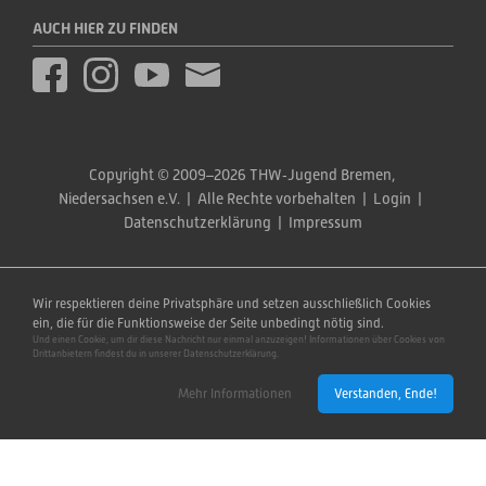
AUCH HIER ZU FINDEN
Copyright © 2009–2026 THW‑Jugend Bremen, 
Niedersachsen e.V.  |  Alle Rechte vorbehalten  |  
Login
  |  
Datenschutzerklärung
  |  
Impressum
Wir respektieren deine Privatsphäre und setzen ausschließlich Cookies
ein, die für die Funktionsweise der Seite unbedingt nötig sind.
Und einen Cookie, um dir diese Nachricht nur einmal anzuzeigen! Informationen über Cookies von
Drittanbietern findest du in unserer Datenschutzerklärung.
Mehr Informationen
Verstanden, Ende!