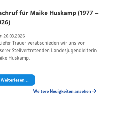
achruf für Maike Huskamp (1977 –
026)
m 
26
.
03
.
2026
 tiefer Trauer verabschieden wir uns von
serer Stellvertretenden Landesjugendleiterin
ike Huskamp.
Weiterlesen…
Weitere Neuigkeiten ansehen