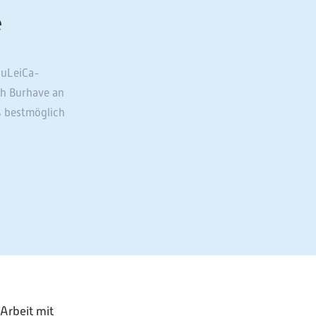
e
JuLeiCa-
ch Burhave an
ß bestmöglich
Arbeit mit