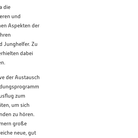
a die
teren und
hen Aspekten der
ihren
d Junghelfer. Zu
rhielten dabei
en.
ve der Austausch
bildungsprogramm
Ausflug zum
iten, um sich
nden zu hören.
eamern große
reiche neue, gut