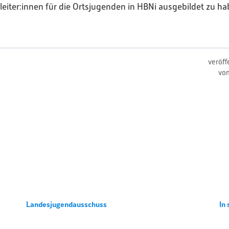
eiter:innen für die Ortsjugenden in HBNi ausgebildet zu ha
veröff
vo
Landesjugendausschuss
In 