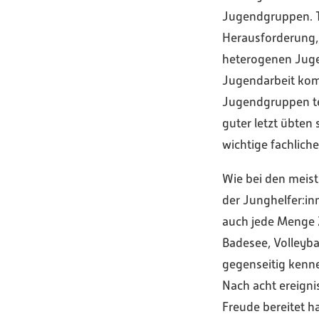
Jugendgruppen. T
Herausforderung,
heterogenen Juge
Jugendarbeit kom
Jugendgruppen tei
guter letzt übten
wichtige fachlich
Wie bei den meis
der Junghelfer:i
auch jede Menge Z
Badesee, Volleyba
gegenseitig kenn
Nach acht ereigni
Freude bereitet h