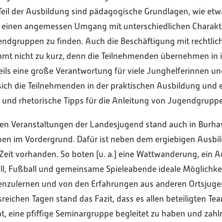
eil der Ausbildung sind pädagogische Grundlagen, wie etw
 einen angemessen Umgang mit unterschiedlichen Charak
ndgruppen zu finden. Auch die Beschäftigung mit rechtlic
mt nicht zu kurz, denn die Teilnehmenden übernehmen in 
ls eine große Verantwortung für viele Junghelferinnen un
 sich die Teilnehmenden in der praktischen Ausbildung und e
e und rhetorische Tipps für die Anleitung von Jugendgrupp
ten Veranstaltungen der Landesjugend stand auch in Burha
nnen im Vordergrund. Dafür ist neben dem ergiebigen Aus
eit vorhanden. So boten (u. a.) eine Wattwanderung, ein 
ll, Fußball und gemeinsame Spieleabende ideale Möglichke
enzulernen und von den Erfahrungen aus anderen Ortsjuge
sreichen Tagen stand das Fazit, dass es allen beteiligten T
at, eine pfiffige Seminargruppe begleitet zu haben und zahl