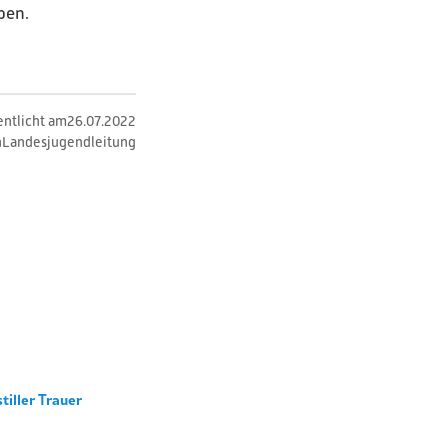
ben.
entlicht am
26
.
07
.
2022
n
Landesjugendleitung
stiller Trauer