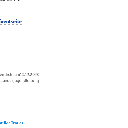
Eventseite
fentlicht am
13
.
12
.
2023
n
Landesjugendleitung
stiller Trauer