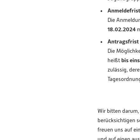
Anmeldefris
Die Anmeldun
18.02.2024
m
Antragsfrist
Die Möglichke
bis ein
heißt
zulässig, der
Tagesordnung 
Wir bitten darum,
berücksichtigen s
freuen uns auf ei
und auf einen aus