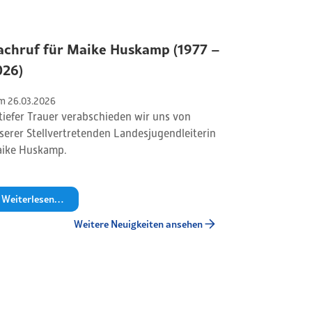
achruf für Maike Huskamp (1977 –
026)
m 
26
.
03
.
2026
 tiefer Trauer verabschieden wir uns von
serer Stellvertretenden Landesjugendleiterin
ike Huskamp.
Weiterlesen…
Weitere Neuigkeiten ansehen