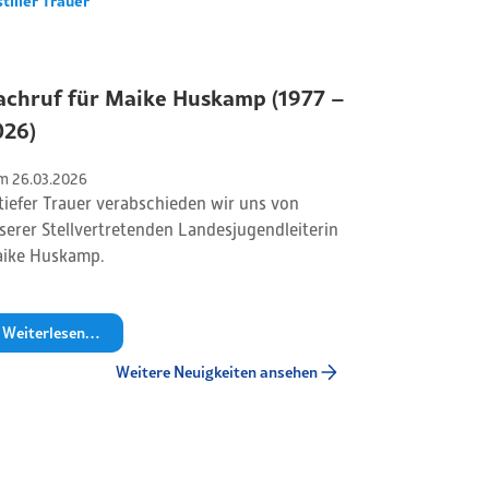
stiller Trauer
achruf für Maike Huskamp (1977 –
026)
m 
26
.
03
.
2026
 tiefer Trauer verabschieden wir uns von
serer Stellvertretenden Landesjugendleiterin
ike Huskamp.
Weiterlesen…
Weitere Neuigkeiten ansehen