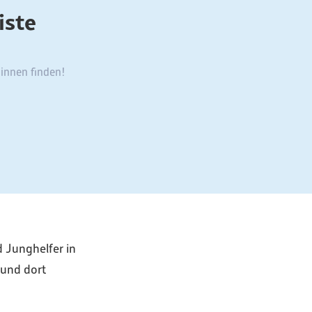
iste
:innen finden!
 Junghelfer in
 und dort