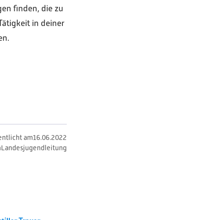
gen finden, die zu
ätigkeit in deiner
en.
entlicht am
16
.
06
.
2022
n
Landesjugendleitung