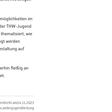
smöglichkeiten im
n der THW‑Jugend
thematisiert, wie
wegt werden
estaltung auf
rhin fleißig an
et.
entlicht am
24
.
11
.
2023
n
Landesjugendleitung