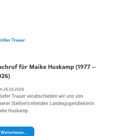
stiller Trauer
achruf für Maike Huskamp (1977 –
026)
m 
26
.
03
.
2026
 tiefer Trauer verabschieden wir uns von
serer Stellvertretenden Landesjugendleiterin
ike Huskamp.
Weiterlesen…