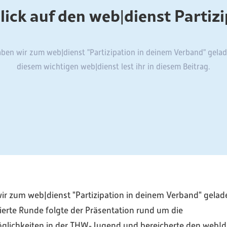
ick auf den web|dienst Partiz
aben wir zum web|dienst "Partizipation in deinem Verband" gela
diesem wichtigen web|dienst lest ihr in diesem Beitrag.
ir zum web|dienst "Partizipation in deinem Verband" gelade
sierte Runde folgte der Präsentation rund um die
glichkeiten in der THW‑Jugend und bereicherte den web|di