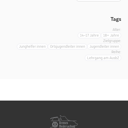
Tags
Alter:
14–17 Jahre
18+ Jahre
Zielgruppe:
Junghelfer:innen
Ortsjugendleiter:innen
Jugendleiter:innen
Reihe:
Lehrgang am AusbZ