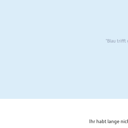
"Blau trif
Ihr habt lange n