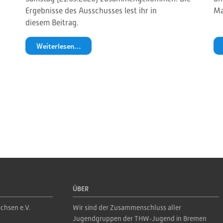
Ergebnisse des Ausschusses lest ihr in
Ma
diesem Beitrag.
Weiterlesen…
ÜBER
chsen e.V.
Wir sind der Zusammenschluss aller 
Jugendgruppen der THW‑Jugend in Bremen 