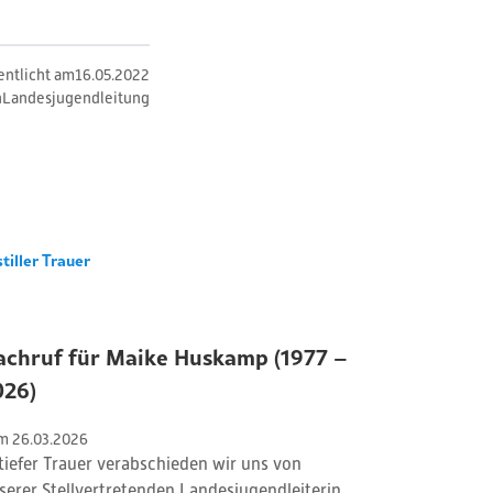
entlicht am
16
.
05
.
2022
n
Landesjugendleitung
stiller Trauer
achruf für Maike Huskamp (1977 –
026)
m 
26
.
03
.
2026
 tiefer Trauer verabschieden wir uns von
serer Stellvertretenden Landesjugendleiterin