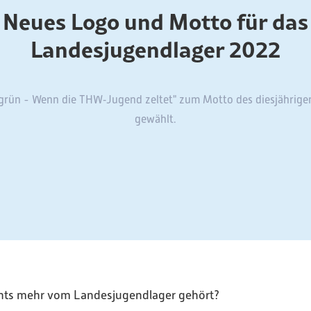
Neues Logo und Motto für das
Landesjugendlager 2022
ft grün - Wenn die THW‑Jugend zeltet" zum Motto des diesjährigen
gewählt.
ichts mehr vom Landesjugendlager gehört?