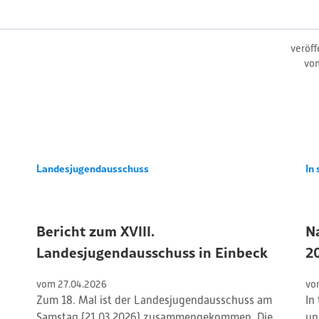
veröff
vo
Landesjugendausschuss
In 
Bericht zum XVIII.
N
Landesjugendausschuss in Einbeck
2
vom 
27
.
04
.
2026
vo
Zum 18. Mal ist der Landesjugendausschuss am
In
Samstag (21.03.2026) zusammengekommen. Die
un