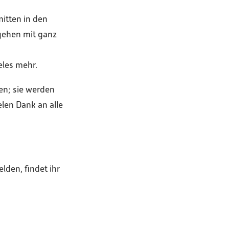
mitten in den
ngehen mit ganz
eles mehr.
en; sie werden
elen Dank an alle
lden, findet ihr