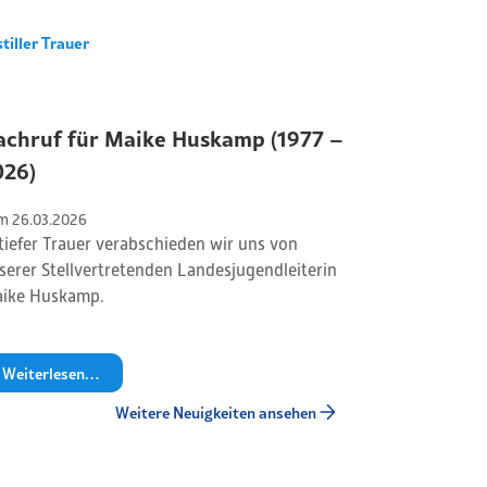
stiller Trauer
achruf für Maike Huskamp (1977 –
026)
m 
26
.
03
.
2026
 tiefer Trauer verabschieden wir uns von
serer Stellvertretenden Landesjugendleiterin
ike Huskamp.
Weiterlesen…
Weitere Neuigkeiten ansehen