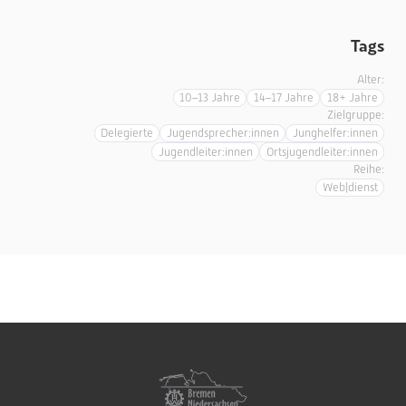
Tags
Alter:
10–13 Jahre
14–17 Jahre
18+ Jahre
Zielgruppe:
Delegierte
Jugendsprecher:innen
Junghelfer:innen
Jugendleiter:innen
Ortsjugendleiter:innen
Reihe:
Web|dienst