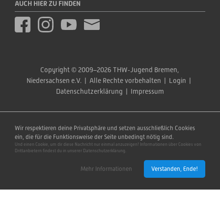
AUCH HIER ZU FINDEN
Copyright © 2009–2026 THW‑Jugend Bremen, 
Niedersachsen e.V.  |  Alle Rechte vorbehalten  |  
Login
  |  
Datenschutzerklärung
  |  
Impressum
Wir respektieren deine Privatsphäre und setzen ausschließlich Cookies
ein, die für die Funktionsweise der Seite unbedingt nötig sind.
Und einen Cookie, um dir diese Nachricht nur einmal anzuzeigen! Informationen über Cookies von
Drittanbietern findest du in unserer Datenschutzerklärung.
Mehr Informationen
Verstanden, Ende!