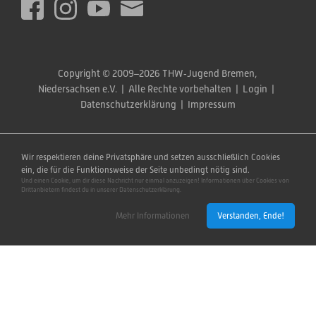
Copyright © 2009–2026 THW‑Jugend Bremen, 
Niedersachsen e.V.  |  Alle Rechte vorbehalten  |  
Login
  |  
Datenschutzerklärung
  |  
Impressum
Wir respektieren deine Privatsphäre und setzen ausschließlich Cookies
ein, die für die Funktionsweise der Seite unbedingt nötig sind.
Und einen Cookie, um dir diese Nachricht nur einmal anzuzeigen! Informationen über Cookies von
Drittanbietern findest du in unserer Datenschutzerklärung.
Mehr Informationen
Verstanden, Ende!