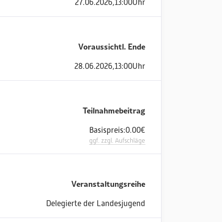
27
.
06
.
2026
,
13:00
Uhr
Voraussichtl. Ende
28
.
06
.
2026
,
13:00
Uhr
Teilnahmebeitrag
Basispreis:
0.00
€
ggf. zzgl. Aufschläge
Veranstaltungsreihe
Delegierte der Landesjugend