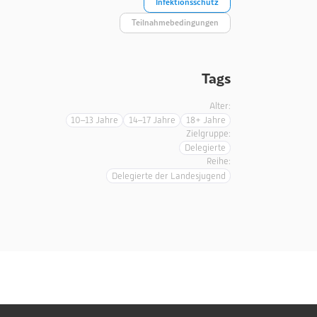
Infektionsschutz
Teilnahmebedingungen
Tags
Alter:
10–13 Jahre
14–17 Jahre
18+ Jahre
Zielgruppe:
Delegierte
Reihe:
Delegierte der Landesjugend